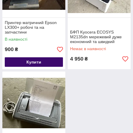
Принтер матричний Epson
LX300+ робочі та на
запчастини
БФП Kyocera ECOSYS
M2135dn мережевий дуже
В наявності
економний та швидкий
900
Немає в наявності
₴
4 950
₴
Купити