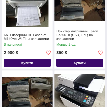
Принтер матричний Epson
БФП лазерний HP LaserJet
LX300+II (USB, LPT) на
M140we Wi-Fi на запчастини
запчастини
В наявності
Менше 2 од.
2 900
350
₴
₴
Купити
Купити