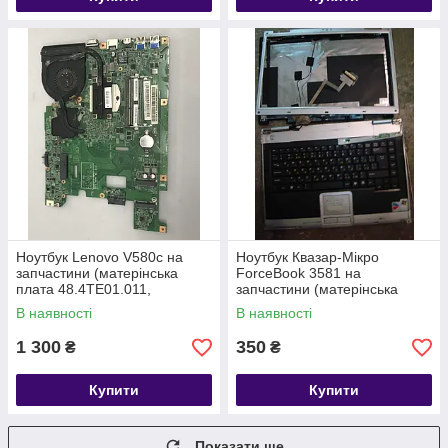
Ноутбук Lenovo V580c на
Ноутбук Квазар-Мікро
запчастини (матерінська
ForceBook 3581 на
плата 48.4TE01.011,
запчастини (матерінська
48.TE02.011, 48.4TE03.011,
плата, батарея,
В наявності
В наявності
KSB06105HB)
корпус,інвертор,клавіатура
тощо)
1 300
350
₴
₴
Купити
Купити
Показати ще