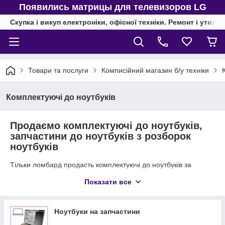
Появились матрицы для телевизоров LG
Скупка і викуп електроніки, офісної техніки. Ремонт і утиліз
Товари та послуги
Комписійний магазин б/у техніки
Комплектуючі до ноутбуків
Продаємо комплектуючі до ноутбуків,
запчастини до ноутбуків з розборок
ноутбуків
Тільки ломбард продасть комплектуючі до ноутбуків за
найкращими цінами. Високі ціни змушують сучасного покупця
Показати все
відмовлятися від багатьох улюблених і цікавих речей. Але
тепер є можливість купувати все, що потрібно і при цьому
добре економити, так як магазин-ломбард продає
Ноутбуки на запчастини
комплектуючі до ноутбуків, самі ноутбуки і все інше, без чого
неможливо уявити побут сучасної людини.