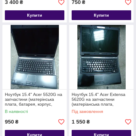
3 400
750
₴
₴
Купити
Купити
Ноутбук 15.4" Acer 5520G на
Ноутбук 15.4" Acer Extensa
запчастини (матерінська
5620G на запчастини
плата, батарея, корпус,
(матеріанська плата,
інвертор, клавіатура, кулер
батарея, корпус, інвертор,
В наявності
Під замовлення
тощо)
клавіатура тощо)
950
1 550
₴
₴
Купити
Купити