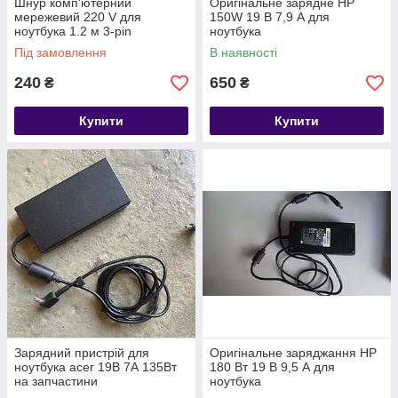
Шнур комп'ютерний
Оригінальне зарядне HP
мережевий 220 V для
150W 19 В 7,9 А для
ноутбука 1.2 м 3-pin
ноутбука
Під замовлення
В наявності
240
650
₴
₴
Купити
Купити
Зарядний пристрій для
Оригінальне заряджання HP
ноутбука acer 19В 7А 135Вт
180 Вт 19 В 9,5 А для
на запчастини
ноутбука