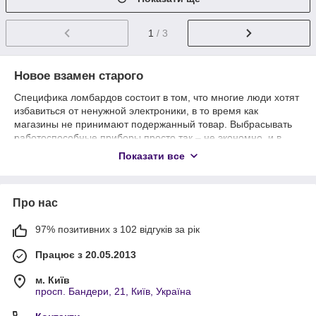
1
/ 3
Новое взамен старого
Специфика ломбардов состоит в том, что многие люди хотят
избавиться от ненужной электроники, в то время как
магазины не принимают подержанный товар. Выбрасывать
работоспособные приборы просто так – не экономно, и в
силу сложившихся обстоятельств, приходится пользоваться
Показати все
тем, что есть. Но с нашим ломбардом эта проблема будет
решена. К тому же именно у нас можно найти что-то взамен
или выручить часть денег на приобретение нового товара.
Про нас
Преимущества техники из ломбарда
97% позитивних з 102 відгуків за рік
Низкая цена на любой товар.
Великий вибір техніки для дому, роботи і відпочинку.
Працює з 20.05.2013
Перевірена якість кожної одиниці.
м. Київ
Заявлені чесні можливості кожного товару.
просп. Бандери, 21, Київ, Україна
Ломбард продає як комплектуючі до ноутбуків бу і все, що