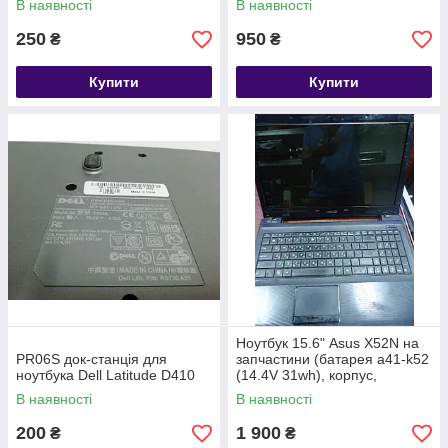
В наявності
В наявності
250
950
₴
₴
Купити
Купити
Ноутбук 15.6" Asus X52N на
PR06S док-станція для
запчастини (батарея a41-k52
ноутбука Dell Latitude D410
(14.4V 31wh), корпус,
інвертор, клавіатура, тачпад)
В наявності
В наявності
200
1 900
₴
₴