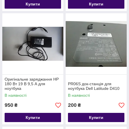
Купити
Купити
Оригінальне заряджання HP
180 Вт 19 В 9,5 А для
PR06S док-станція для
ноутбука
ноутбука Dell Latitude D410
В наявності
В наявності
950
200
₴
₴
Купити
Купити