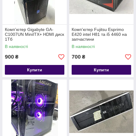
Комп'ютер Gigabyte GA-
Комп'ютер Fujitsu Esprimo
C1007UN MiniITX+ HDMI диск
E420 intel H81 та i5 4460 на
1Тб
запчастини
В наявності
В наявності
900
700
₴
₴
Купити
Купити