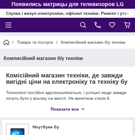
Появились матрицы для телевизоров LG
Скупка і викуп електроніки, офісної техніки. Ремонт і утиліз
Товари та послуги
Комписійний магазин б/у техніки
Комписійний магазин б/у техніки
Комісійний магазин техніки, де завжди
вигідні ціни на електроніку та техніку бу
Технології постійно вдосконалюються, і успішні люди завжди
хочуть бути у всьому на висоті. Не винятком стали й
електронні пристрої. Так, ноутбуки та комп'ютери постійно
Показати все
оновлюються й модернізуються. Куди ж девати старі
прилади? Не варто поспішати їх викидати або просто
роздаровувати, все це ми готові купити! Комісійний магазин
електроніки пропонує Вам вигідні умови продажу Вашої
Ноутбуки бу
техніки.