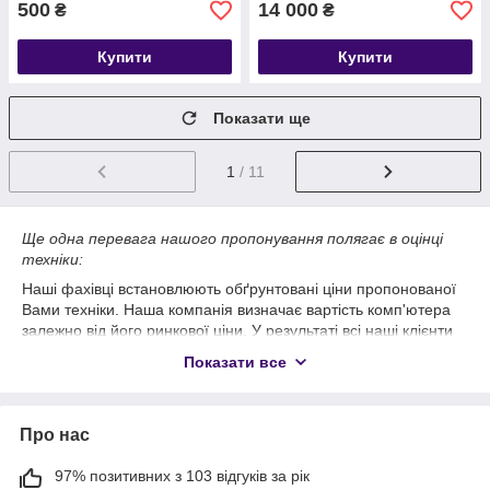
500
14 000
₴
₴
Купити
Купити
Показати ще
1
/ 11
Ще одна перевага нашого пропонування полягає в оцінці
техніки:
Наші фахівці встановлюють обґрунтовані ціни пропонованої
Вами техніки. Наша компанія визначає вартість комп'ютера
залежно від його ринкової ціни. У результаті всі наші клієнти
отримують гроші за стару електроніку, не чекаючи на
Показати все
результат продажу. Уцінена техніка теж доступна для купівлі.
Такі придбання роблять люди, яким можливо не потрібні
певні функції комп'ютера або ж немає потреби в в
Про нас
установленні обладнання останньої версії. Якщо ж Ви
звернулися до нас за ремонтом — можете бути впевненими
в якості роботи.
97% позитивних з 103 відгуків за рік