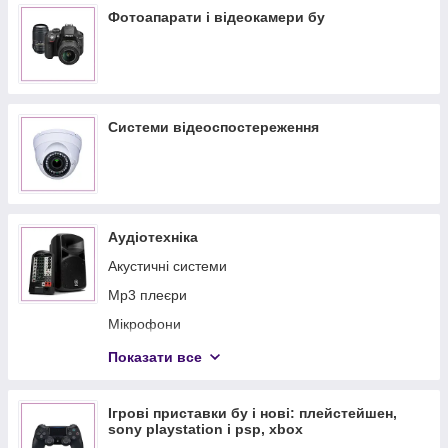
Фотоапарати і відеокамери бу
Системи відеоспостереження
Аудіотехніка
Акустичні системи
Mp3 плеєри
Мікрофони
Підсилювачі, еквалайзери, ресивери, пульти,
Показати все
мікшери
Навушники
Ігрові приставки бу і нові: плейстейшен,
Музичне обладнання
sony playstation і psp, xbox