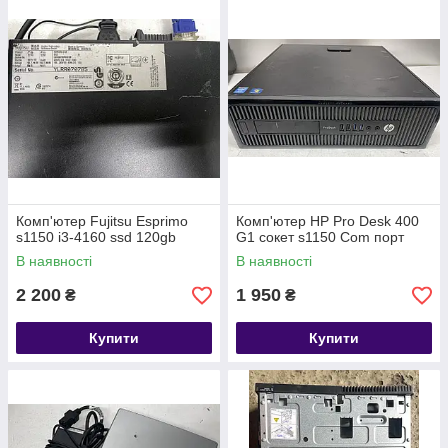
Комп'ютер Fujitsu Esprimo
Комп'ютер HP Pro Desk 400
s1150 i3-4160 ssd 120gb
G1 сокет s1150 Com порт
В наявності
В наявності
2 200
1 950
₴
₴
Купити
Купити