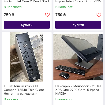
Fujitsu Intel Core 2 Duo E3521
Fujitsu Intel Core 2 Duo E7935
В наявності
В наявності
750
750
₴
₴
Купити
Купити
10 шт Тонкий клієнт HP
Сенсорний Моноблок 27" Dell
Compaq T5540 Thin Client
XPS One 2720 Core i5 ігрова
Неттоп на запчастини
NVIDIA
В наявності
В наявності