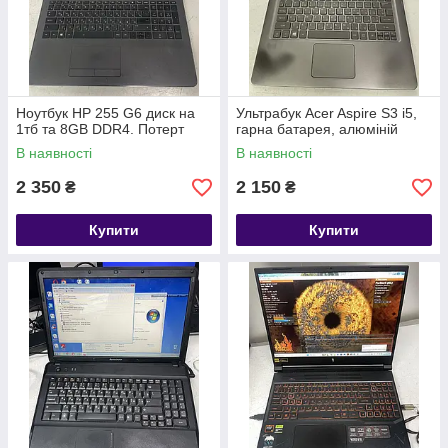
Ноутбук HP 255 G6 диск на
Ультрабук Acer Aspire S3 i5,
1тб та 8GB DDR4. Потерт
гарна батарея, алюміній
В наявності
В наявності
2 350
2 150
₴
₴
Купити
Купити