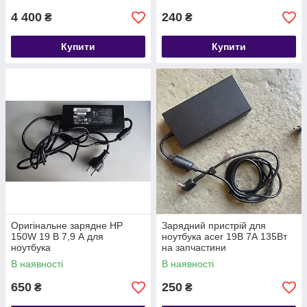
4 400
240
₴
₴
Купити
Купити
Оригінальне зарядне HP
Зарядний пристрій для
150W 19 В 7,9 А для
ноутбука acer 19В 7А 135Вт
ноутбука
на запчастини
В наявності
В наявності
650
250
₴
₴