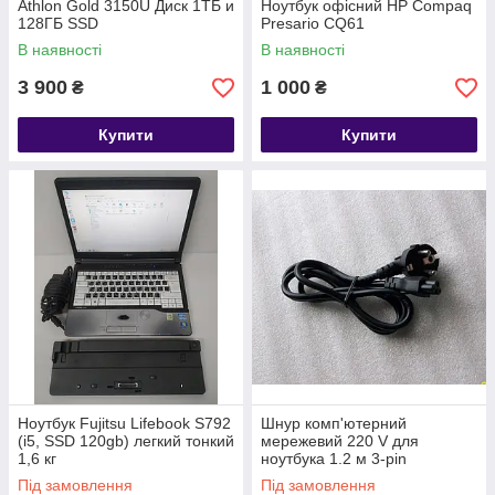
Athlon Gold 3150U Диск 1ТБ и
Ноутбук офісний HP Compaq
128ГБ SSD
Presario CQ61
В наявності
В наявності
3 900
1 000
₴
₴
Купити
Купити
Ноутбук Fujitsu Lifebook S792
Шнур комп'ютерний
(i5, SSD 120gb) легкий тонкий
мережевий 220 V для
1,6 кг
ноутбука 1.2 м 3-pin
Під замовлення
Під замовлення