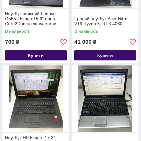
Ноутбук офісний Lenovo
G555 / Екран 15.6" проц
Ігровий ноутбук Acer Nitro
Core2Duo на запчастини
V16 Ryzen 5, RTX 4060
В наявності
В наявності
700
41 000
₴
₴
Купити
Купити
Ноутбук HP Екран: 17.3"