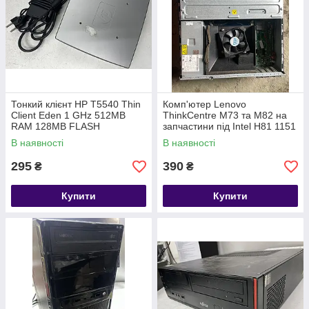
Тонкий клієнт HP T5540 Thin
Комп'ютер Lenovo
Client Eden 1 GHz 512MB
ThinkCentre M73 та M82 на
RAM 128MB FLASH
запчастини під Intel H81 1151
В наявності
В наявності
295
390
₴
₴
Купити
Купити