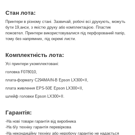
Стан
лота
:
Принтери в різному стані. Зазвичай, робочі всі друкують, можуть
бути 19,анси, з якістю друку або комплектацією. Пластик
пожовтел. Принтери використовувалися під перфорований папір,
тому без напрямних, під окремі листи.
Комплектність лота
:
Усі принтери укомплектовані:
головка F078010,
плата-формату C294MAIN-B Epson LX300+II,
плата живлення EPS-50E Epson LX300+II,
шлейф головки Epson LX300+II.
Гарантія:
-На нові товари гарантія від виробника
-На б/у техніку гарантія перевіркова
-На некондиційну техніку або неробочу гарантію не надається