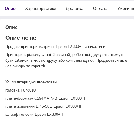
Опис
Характеристики
Доставка
Оплата
Умови п
Опис
Опис
лота
:
Продаю принтери матричні Epson LX300+II запчастини.
Принтери в різному стані. Зазвичай, робочі всі друкують, можуть
бути 19,анси, з якістю друку або комплектацією. Продаються як є
без вибору та гарантії.
Усі принтери укомплектовані:
головка F078010,
плата-формату C294MAIN-B Epson LX300+II,
плата живлення EPS-50E Epson LX300+II,
шлейф головки Epson LX300+II