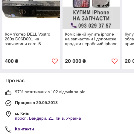
Комп'ютер DELL Vostro
Комісійний купить iphone
Купу
260s D06D001 на
на запчастини і допоможе
обла
запчастини core i5
продати неробочий iphone
прис
400
20 000
20 
₴
₴
Про нас
97% позитивних з 102 відгуків за рік
Працює з 20.05.2013
м. Київ
просп. Бандери, 21, Київ, Україна
Контакти