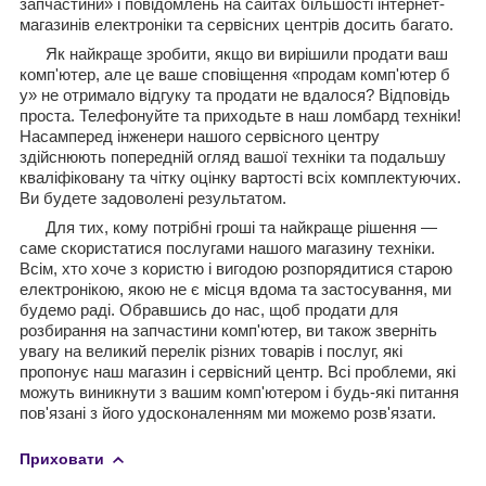
запчастини» і повідомлень на сайтах більшості інтернет-
магазинів електроніки та сервісних центрів досить багато.
Як найкраще зробити, якщо ви вирішили продати ваш
комп'ютер, але це ваше сповіщення «продам комп'ютер б
у» не отримало відгуку та продати не вдалося? Відповідь
проста. Телефонуйте та приходьте в наш ломбард техніки!
Насамперед інженери нашого сервісного центру
здійснюють попередній огляд вашої техніки та подальшу
кваліфіковану та чітку оцінку вартості всіх комплектуючих.
Ви будете задоволені результатом.
Для тих, кому потрібні гроші та найкраще рішення —
саме скористатися послугами нашого магазину техніки.
Всім, хто хоче з користю і вигодою розпорядитися старою
електронікою, якою не є місця вдома та застосування, ми
будемо раді. Обравшись до нас, щоб продати для
розбирання на запчастини комп'ютер, ви також зверніть
увагу на великий перелік різних товарів і послуг, які
пропонує наш магазин і сервісний центр. Всі проблеми, які
можуть виникнути з вашим комп'ютером і будь-які питання
пов'язані з його удосконаленням ми можемо розв'язати.
Приховати