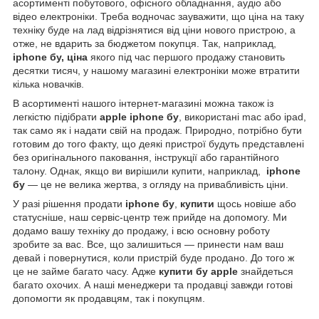
асортименті побутового, офісного обладнання, аудіо або
відео електроніки. Треба водночас зауважити, що ціна на таку
техніку буде на лад відрізнятися від ціни нового пристрою, а
отже, не вдарить за бюджетом покупця. Так, наприклад,
iphone бу, ціна
якого під час першого продажу становить
десятки тисяч, у нашому магазині електроніки може втратити
кілька новачків.
В асортименті нашого інтернет-магазині можна також із
легкістю підібрати
apple iphone бу
, використані mac або ipad,
так само як і надати свій на продаж. Природно, потрібно бути
готовим до того факту, що деякі пристрої будуть представлені
без оригінального паковання, інструкції або гарантійного
талону. Однак, якщо ви вирішили купити, наприклад,
iphone
бу
— це не велика жертва, з огляду на привабливість ціни.
У разі рішення продати
iphone бу
,
купити
щось новіше або
статусніше, наш сервіс-центр теж прийде на допомогу. Ми
додамо вашу техніку до продажу, і всю основну роботу
зробите за вас. Все, що залишиться — принести нам ваш
девай і повернутися, коли пристрій буде продано. До того ж
це не займе багато часу. Адже
купити бу apple
знайдеться
багато охочих. А наші менеджери та продавці завжди готові
допомогти як продавцям, так і покупцям.