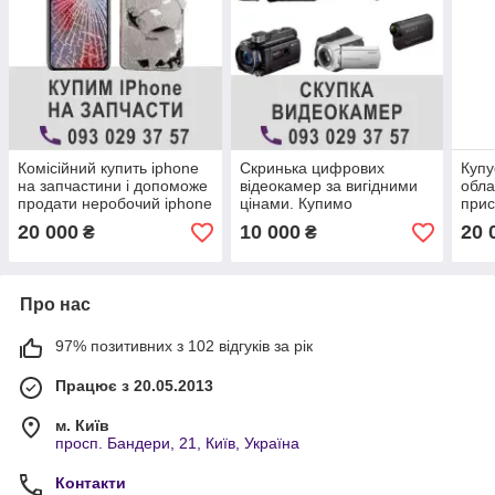
Комісійний купить iphone
Скринька цифрових
Купу
на запчастини і допоможе
відеокамер за вигідними
обла
продати неробочий iphone
цінами. Купимо
прис
відеокамери бу
20 000
10 000
20 
₴
₴
Про нас
97% позитивних з 102 відгуків за рік
Працює з 20.05.2013
м. Київ
просп. Бандери, 21, Київ, Україна
Контакти