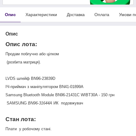
Опис
Характеристики
Доставка
Оплата
Умови п
Опис
Опис
лота
:
Продам поблучно або цілком
(розбита матриця).
LVDS шлейф BN96-23839D
ІЧ-приймач з маніпулятором BN41-01899A
Samsung Bluetooth Module BN96-21431C WIBT30A - 150 грн
SAMSUNG
BN96
-
31644A
ИК подовжувач
Стан
лота
:
Плати у робочому стані.