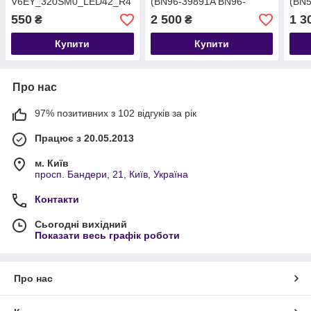
V6EY_320SM0_LED42_R4
(BN96-39891A BN96-
(BN5
(16.02.26) BN96-39513A
39823C, BN41-02499A,
3021
550
2 500
1 3
₴
₴
для телевізора Samsung
BN96-39955A)
BN4
UE32K5500BU
600)
Купити
Купити
Про нас
97% позитивних з 102 відгуків за рік
Працює з 20.05.2013
м. Київ
просп. Бандери, 21, Київ, Україна
Контакти
Сьогодні вихідний
Показати весь графік роботи
Про нас