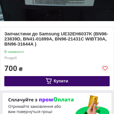
Запчастини до Samsung UE32EH6037K (BN96-
23839D, BN41-01899A, BN96-21431C WIBT30A,
BN96-31644A )
В наявності
Роздріб
700
₴
Купити