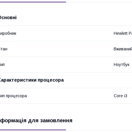
Основні
иробник
Hewlett P
Стан
Вживани
ип
Ноутбук
Характеристики процесора
ип процесора
Core i3
нформація для замовлення