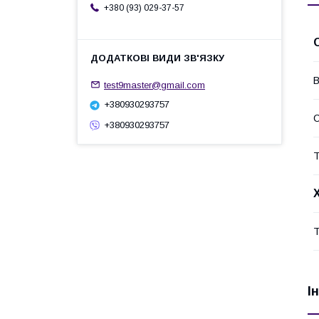
+380 (93) 029-37-57
В
test9master@gmail.com
+380930293757
+380930293757
Т
Т
І