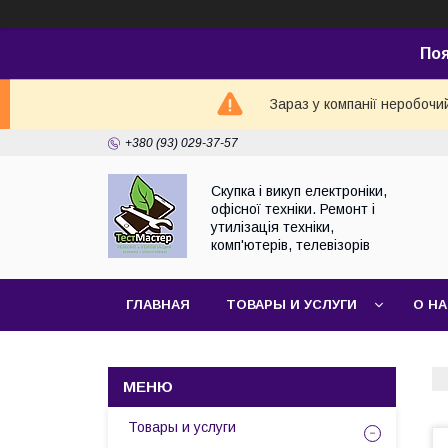
По
Зараз у компанії неробочи
+380 (93) 029-37-57
Скупка і викуп електроніки,
офісної техніки. Ремонт і
утилізація техніки,
комп'ютерів, телевізорів
ГЛАВНАЯ
ТОВАРЫ И УСЛУГИ
О Н
Товары и услуги