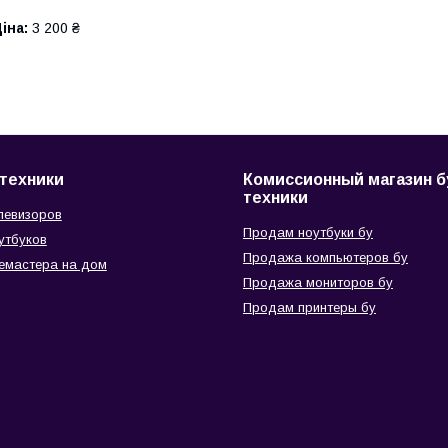
іна:
3 200 ₴
техники
Комиссионный магазин б
техники
левизоров
Продам ноутбуки бу
утбуков
Продажа компьютеров бу
емастера на дом
Продажа мониторов бу
Продам принтеры бу