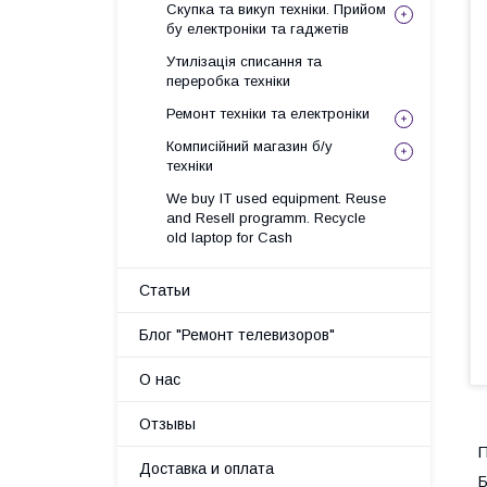
Скупка та викуп техніки. Прийом
бу електроніки та гаджетів
Утилізація списання та
переробка техніки
Ремонт техніки та електроніки
Комписійний магазин б/у
техніки
We buy IT used equipment. Reuse
and Resell programm. Recycle
old laptop for Cash
Статьи
Блог "Ремонт телевизоров"
О нас
Отзывы
П
Доставка и оплата
Б