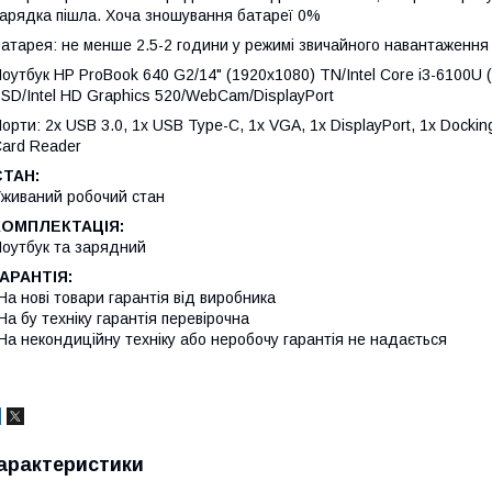
арядка пішла. Хоча зношування батареї 0%
атарея: не менше 2.5-2 години у режимі звичайного навантаження
оутбук HP ProBook 640 G2/14" (1920x1080) TN/Intel Core i3-6100U
SD/Intel HD Graphics 520/WebCam/DisplayPort
орти: 2x USB 3.0, 1x USB Type-C, 1x VGA, 1x DisplayPort, 1x Docking 
ard Reader
СТАН:
живаний робочий стан
КОМПЛЕКТАЦІЯ:
оутбук та зарядний
ГАРАНТІЯ:
На нові товари гарантія від виробника
На бу техніку гарантія перевірочна
На некондиційну техніку або неробочу гарантія не надається
арактеристики