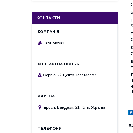
з
Б
КОНТАКТИ
Н
S
П
C
Test-Master
У
Н
Сервісний Центр Test-Master
-
-
-
просп. Бандери, 21, Київ, Україна
Х