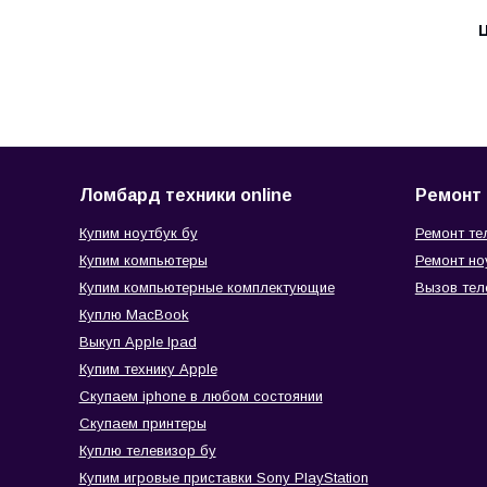
Ц
Ломбард техники online
Ремонт 
Купим ноутбук бу
Ремонт те
Купим компьютеры
Ремонт но
Купим компьютерные комплектующие
Вызов тел
Куплю MacBook
Выкуп Apple Ipad
Купим технику Apple
Скупаем iphone в любом состоянии
Скупаем принтеры
Куплю телевизор бу
Купим игровые приставки Sony PlayStation