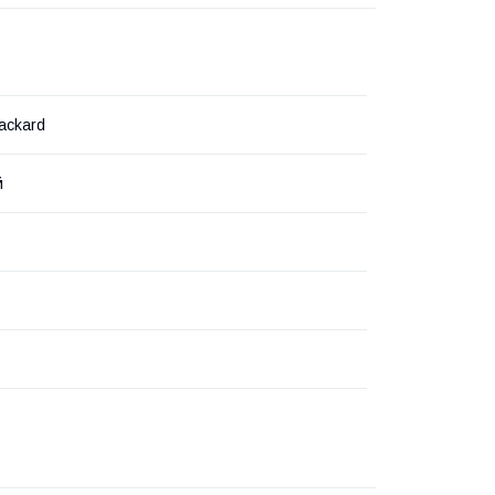
ackard
й