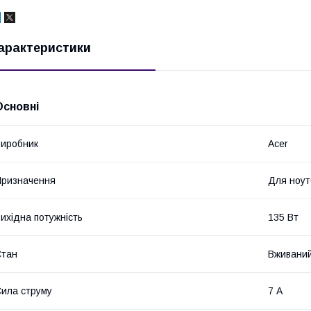
арактеристики
Основні
иробник
Acer
ризначення
Для ноут
ихідна потужність
135 Вт
Стан
Вживани
ила струму
7 А