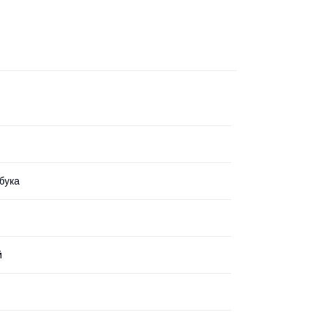
бука
й