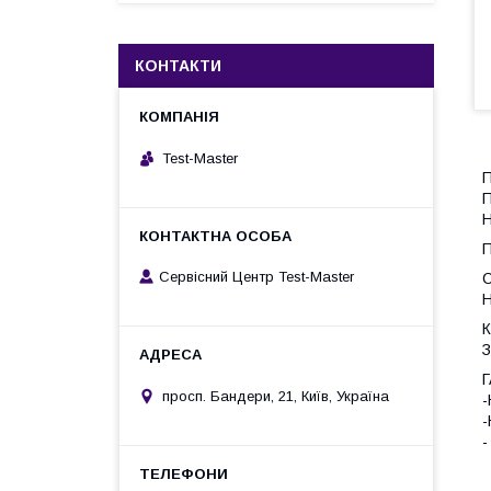
КОНТАКТИ
Test-Master
П
П
Н
П
Сервісний Центр Test-Master
Н
З
Г
просп. Бандери, 21, Київ, Україна
-
-
-