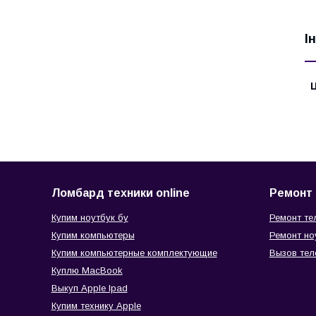
І
Ц
Ломбард техники online
Ремонт 
Купим ноутбук бу
Ремонт те
Купим компьютеры
Ремонт но
Купим компьютерные комплектующие
Вызов тел
Куплю MacBook
Выкуп Apple Ipad
Купим технику Apple