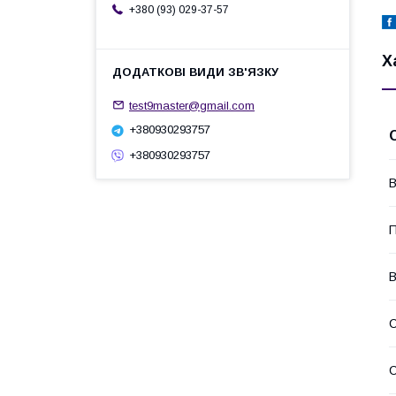
+380 (93) 029-37-57
Х
test9master@gmail.com
+380930293757
+380930293757
В
П
В
С