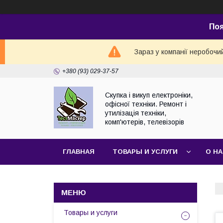
По
Зараз у компанії неробочи
+380 (93) 029-37-57
Скупка і викуп електроніки,
офісної техніки. Ремонт і
утилізація техніки,
комп'ютерів, телевізорів
ГЛАВНАЯ
ТОВАРЫ И УСЛУГИ
О Н
Товары и услуги