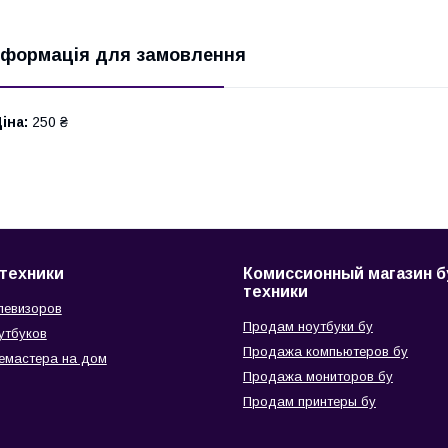
нформація для замовлення
іна:
250 ₴
техники
Комиссионный магазин б
техники
левизоров
Продам ноутбуки бу
утбуков
Продажа компьютеров бу
емастера на дом
Продажа мониторов бу
Продам принтеры бу