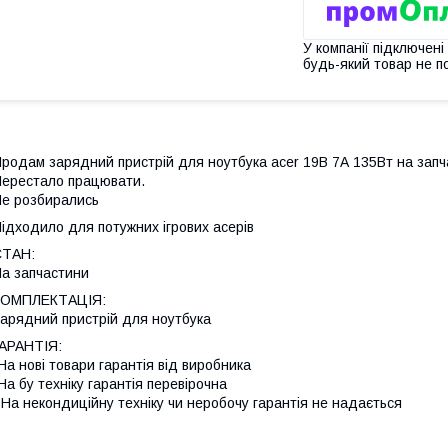
У компанії підключені
будь-який товар не п
родам зарядний пристрій для ноутбука acer 19В 7А 135Вт на зап
ерестало працювати.
е розбирались
ідходило для потужних ігрових асерів
СТАН:
а запчастини
КОМПЛЕКТАЦІЯ:
арядний пристрій для ноутбука
АРАНТІЯ:
На нові товари гарантія від виробника
На бу техніку гарантія перевірочна
 На некондиційну техніку чи неробочу гарантія не надається