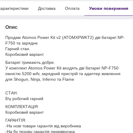
арактеристики
Доставка
Оплата
Умови повернення
Опис
Продам Atomos Power Kit v2 (ATOMXPWKT2) дві батареї NP-
F750 та зарядне
Гарний стан.
Коробковий варіант.
Батареї тримають добре.
У комплект Atomos Power Kit входять дві батареї NP-F750
ємністю 5200 мАг, зарядний пристрій та адаптер живлення
для Shogun, Ninja, Inferno та Flame
СТАН:
Б\у робочий гарний
КОМПЛЕКТАЦІЯ:
Коробковий варіант
ГАРАНТІЯ:
-На нові товари гарантія від виробника
-На бу техніку гарантія перевірочна