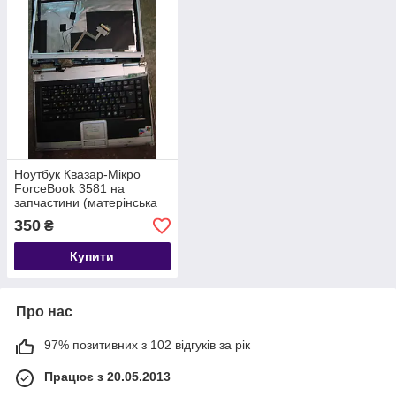
Ноутбук Квазар-Мікро
ForceBook 3581 на
запчастини (матерінська
плата, батарея,
350
₴
корпус,інвертор,клавіатура
тощо)
Купити
Про нас
97% позитивних з 102 відгуків за рік
Працює з 20.05.2013