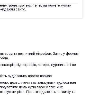
 електронні платежі. Тепер ви можете купити
окидаючи сайту.
аптером та петличний мікрофон. Запис у форматі
Zoom.
терів, відеографів, логерів, журналістів і не
ість аудіозапису просто вражає.
комою, дозволяючи вам записувати аудіосигнал
писуватиме ледь чутні звуки у всіх їхніх
штовувати рівні. Просто підключіть петличку та