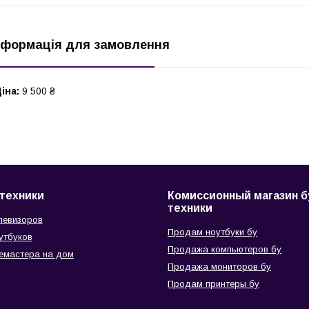
нформація для замовлення
іна:
9 500 ₴
техники
Комиссионный магазин б
техники
левизоров
Продам ноутбуки бу
утбуков
Продажа компьютеров бу
емастера на дом
Продажа мониторов бу
Продам принтеры бу