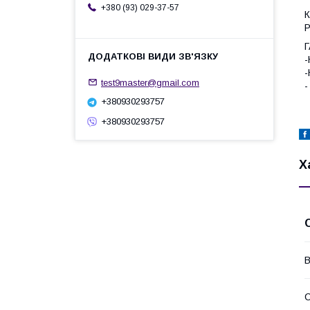
+380 (93) 029-37-57
Р
Г
-
-
test9master@gmail.com
-
+380930293757
+380930293757
Х
В