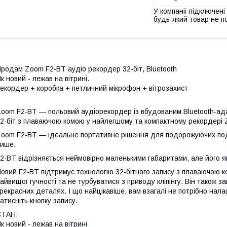
У компанії підключені
будь-який товар не п
родам Zoom F2-BT аудіо рекордер 32-біт, Bluetooth
к новий - лежав на вітрині.
екордер + коробка + петличний мікрофон + вітрозахист
oom F2-BT — польовий аудіорекордер із вбудованим Bluetooth-ад
2-біт з плаваючою комою у найлегшому та компактному рекордері 
oom F2-BT — ідеальне портативне рішення для подорожуючих подкас
ише.
2-BT відрізняється неймовірно маленькими габаритами, але його як
овий F2-BT підтримує технологію 32-бітного запису з плаваючою 
айвищої гучності та не турбуватися з приводу кліпінгу. Він також за
рекрасних деталях. І що найцікавіше, вам взагалі не потрібно нала
атисніть кнопку запису.
СТАН:
к новий - лежав на вітрині