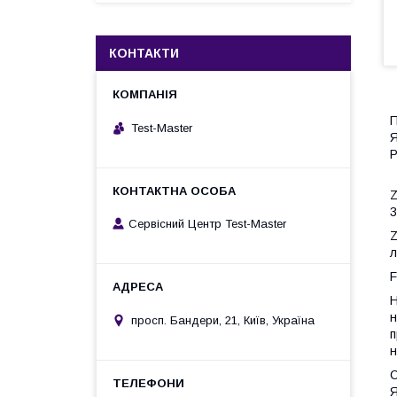
КОНТАКТИ
П
Test-Master
Я
Р
Z
3
Сервісний Центр Test-Master
Z
л
F
Н
н
просп. Бандери, 21, Київ, Україна
п
н
Я