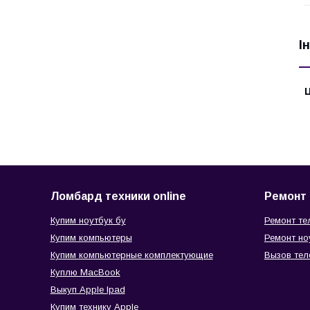
І
Ц
Ломбард техники online
Ремонт 
Купим ноутбук бу
Ремонт те
Купим компьютеры
Ремонт но
Купим компьютерные комплектующие
Вызов тел
Куплю MacBook
Выкуп Apple Ipad
Купим технику Apple