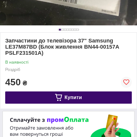
Запчастини до телевізора 37" Samsung
LE37M87BD (Блок живлення BN44-00157A
PSLF231501A)
В наявності
Роздріб
450
₴
Купити