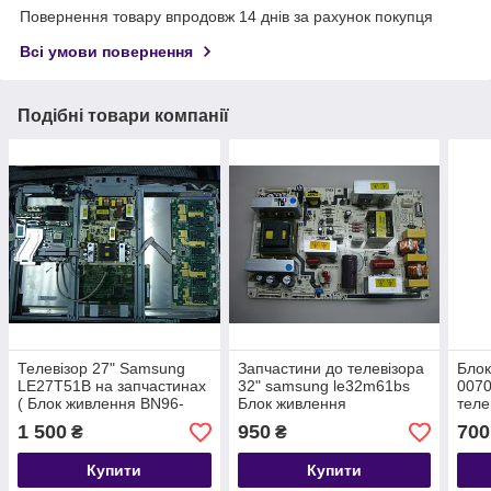
Повернення товару впродовж 14 днів за рахунок покупця
Всі умови повернення
Подібні товари компанії
Телевізор 27" Samsung
Запчастини до телевізора
Блок
LE27T51B на запчастинах
32" samsung le32m61bs
007
( Блок живлення BN96-
Блок живлення
тел
0258 3A, BN41-00636C, T-
PSLF201501A (BN96-
UE4
1 500
950
700
₴
₴
CON V270B1-L01-C)
02583A) MGM32-ST
ML27-00399K
Купити
Купити