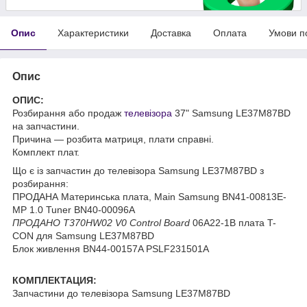
Опис
Характеристики
Доставка
Оплата
Умови п
Опис
ОПИС:
Розбирання або продаж
телевізора
37" Samsung LE37M87BD
на запчастини.
Причина — розбита матриця, плати справні.
Комплект плат.
Що є із запчастин до телевізора Samsung LE37M87BD з
розбирання:
ПРОДАНА Материнська плата, Main Samsung BN41-00813E-
MP 1.0 Tuner BN40-00096A
ПРОДАНО T370HW02 V0 Control Board
06A22-1B плата T-
CON для Samsung LE37M87BD
Блок живлення BN44-00157A PSLF231501A
КОМПЛЕКТАЦИЯ:
Запчастини до телевізора Samsung LE37M87BD