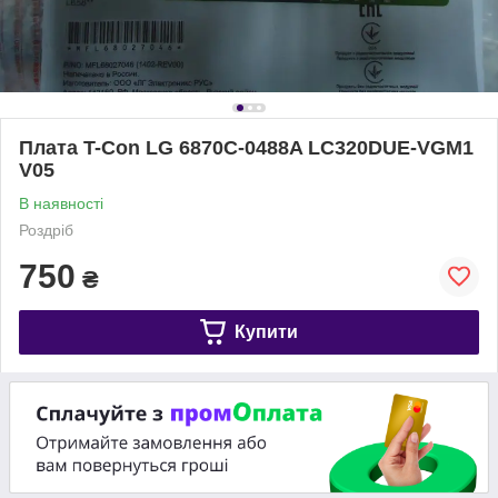
Плата T-Con LG 6870C-0488A LC320DUE-VGM1
V05
В наявності
Роздріб
750
₴
Купити