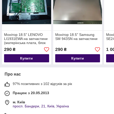
Монітор 18.5" LENOVO
Монітор 18.5" Samsung
Моні
LI1931EWA на запчастини
SM 943SN на запчастини
SE24
(матерінська плата, блок
живлення)
290
290
1 0
₴
₴
Купити
Купити
Про нас
97% позитивних з 102 відгуків за рік
Працює з 20.05.2013
м. Київ
просп. Бандери, 21, Київ, Україна