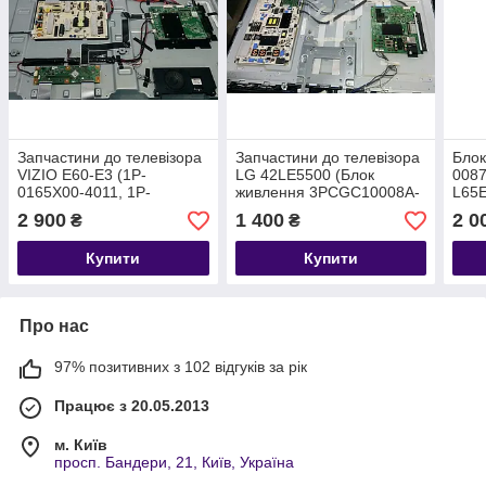
Запчастини до телевізора
Запчастини до телевізора
Блок
VIZIO E60-E3 (1P-
LG 42LE5500 (Блок
0087
0165X00-4011, 1P-
живлення 3PCGC10008A-
L65
1156800-1010, 09-
R REV 1.2 (PLDF-L903A,
теле
2 900
1 400
2 0
₴
₴
60CAP0D0-00,
PLDF-L907A, PLDH-
UN6
RUNTK0246FV)
L904A)
UN6
Купити
Купити
UN6
Про нас
97% позитивних з 102 відгуків за рік
Працює з 20.05.2013
м. Київ
просп. Бандери, 21, Київ, Україна