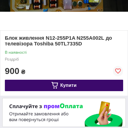
Блок живлення N12-255P1A N255A002L до
телевізора Toshiba 50TL7335D
В наявності
Роздріб
900
₴
Купити