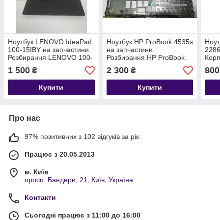
Ноутбук LENOVO IdeaPad
Ноутбук HP ProBook 4535s
Ноут
100-15IBY на запчастини.
на запчастини.
2286
Розбирання LENOVO 100-
Розбирання HP ProBook
Корп
15IBY (LA-C771P)
4535s
1 500
2 300
800
₴
₴
Купити
Купити
Про нас
97% позитивних з 102 відгуків за рік
Працює з 20.05.2013
м. Київ
просп. Бандери, 21, Київ, Україна
Контакти
Сьогодні працює з 11:00 до 16:00