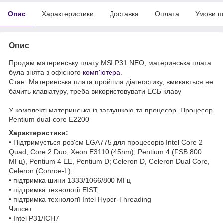
Опис
Характеристики
Доставка
Оплата
Умови п
Опис
Продам материнську плату MSI P31 NEO, материнська плата
була знята з офісного
комп'ютера
.
Стан: Материнська плата пройшла діагностику, вмикається не
бачить клавіатуру, треба використовувати ЕСБ клаву
У комплекті материнська із заглушкою та процесор. Процесор
Pentium dual-core E2200
Характеристики:
• Підтримується роз'єм LGA775 для процесорів Intel Core 2
Quad, Core 2 Duo, Xeon E3110 (45nm); Pentium 4 (FSB 800
МГц), Pentium 4 EE, Pentium D; Celeron D, Celeron Dual Core,
Celeron (Conroe-L);
• підтримка шини 1333/1066/800 МГц
• підтримка технології EIST;
• підтримка технології Intel Hyper-Threading
Чипсет
• Intel P31/ICH7