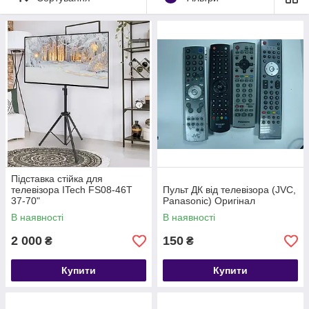
Сьогодні однією з модних тенденцій розміщення телевізора
у квартирі — його настінне кріплення. І якщо настільна
Підставка стійка для
підставка під телевізор йде в комплекті з самим ТБ-
телевізора ITech FS08-46T
Пульт ДК від телевізора (JVC,
приймачем, то настінний кріплення для телевізора
37-70"
Panasonic) Оригінал
доводиться підбирати виходячи з своїх потреб. У нашому
В наявності
В наявності
комісійному магазині можна підібрати кронштейн для
телевізора будь-якого типу: фіксований, похилий або ж
2 000
150
₴
₴
поворотний кронштейн для телевізора. Також, підбираючи
настінне кріплення для телевізора, не забувайте
Купити
Купити
враховувати сумісність по діагоналі і вага. Стійка для тб -
не менш оригінальне функціональне доповнення до
дизайну будинку або офісу. Однак, якщо ви прихильник