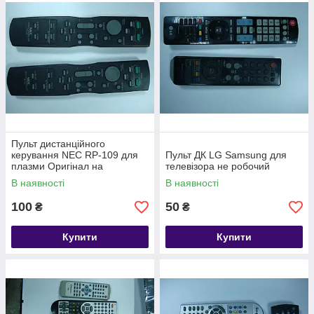
традиційного розміщення телевізора і за будь-якої причини
виникла необхідність заміни підставки під телевізор, то в
нашому магазині електроніки можна підібрати ніжку для
телевізора. У нас можна придбати будь-кріплення для
телевізора: недорогі кронштейни або підставки (нога).
Звертайтеся в наш комісійний магазин електроніки.
Пульт дистанційного
керування NEC RP-109 для
Пульт ДК LG Samsung для
плазми Оригінал на
телевізора не робочий
запчастини
В наявності
В наявності
100
50
₴
₴
Купити
Купити