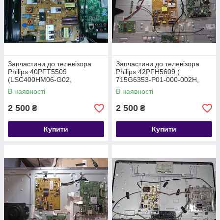
Запчастини до телевізора
Запчастини до телевізора
Philips 40PFT5509
Philips 42PFH5609 (
(LSC400HM06-G02,
715G6353-P01-000-002H,
715G6169-P01-W21-002H,
6870-0469A, KPW-LE42FC-0
В наявності
В наявності
8WUSN24V.2A1G)
A — 6917L-0151C)
2 500
2 500
₴
₴
Купити
Купити