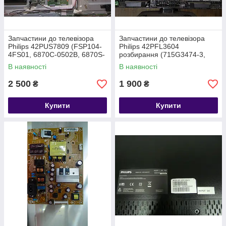
Запчастини до телевізора
Запчастини до телевізора
Philips 42PUS7809 (FSP104-
Philips 42PFL3604
4FS01, 6870C-0502B, 6870S-
розбирання (715G3474-3,
1824A, 6870S-1825A)
715G3285-1B, 6870C-0243C)
В наявності
В наявності
2 500
1 900
₴
₴
Купити
Купити