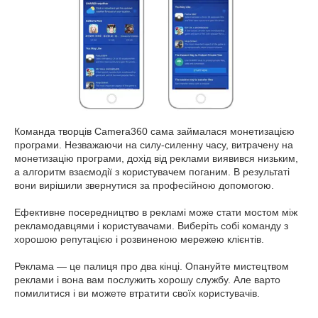
Команда творців Camera360 сама займалася монетизацією
програми. Незважаючи на силу-силенну часу, витрачену на
монетизацію програми, дохід від реклами виявився низьким,
а алгоритм взаємодії з користувачем поганим. В результаті
вони вирішили звернутися за професійною допомогою.
Ефективне посередництво в рекламі може стати мостом між
рекламодавцями і користувачами. Виберіть собі команду з
хорошою репутацією і розвиненою мережею клієнтів.
Реклама — це палиця про два кінці. Опануйте мистецтвом
реклами і вона вам послужить хорошу службу. Але варто
помилитися і ви можете втратити своїх користувачів.