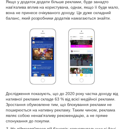
Якщо у додаток додати більше реклами, буде занадто
нав'язлива вплив на користувача, однак, якщо її буде мало,
вона не принесе очікуваного доходу. Це дуже складний
баланс, який розробники додатків намагаються знайти.
Дослідження показують, що до 2020 року частка доходу від
нативної реклами складе 63 % від всієї медійної реклами.
Зростання обумовлене тим, що блокування реклами не
поширюється на нативну рекламу. Таким чином, реклама
являє собою ненав'язливу рекомендацію, а не пряме
спонукання до покупки.
3. Не відмовляйтеся від банерів: користувальницькі дані