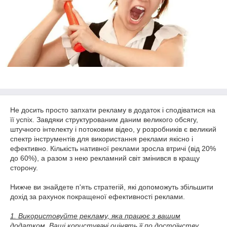
Не досить просто запхати рекламу в додаток і сподіватися на
її успіх. Завдяки структурованим даним великого обсягу,
штучного інтелекту і потоковим відео, у розробників є великий
спектр інструментів для використання реклами якісно і
ефективно. Кількість нативної реклами зросла втричі (від 20%
до 60%), а разом з нею рекламний світ змінився в кращу
сторону.
Нижче ви знайдете п'ять стратегій, які допоможуть збільшити
дохід за рахунок покращеної ефективності реклами.
1. Використовуйте рекламу, яка працює з вашим
додатком. Ваші користувачі оцінять її по достоїнству