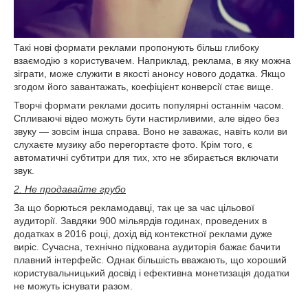
Такі нові формати реклами пропонують більш глибоку
взаємодію з користувачем. Наприклад, реклама, в яку можна
зіграти, може служити в якості анонсу нового додатка. Якщо
згодом його завантажать, коефіцієнт конверсії стає вище.
Творчі формати реклами досить популярні останнім часом.
Спливаючі відео можуть бути настирливими, але відео без
звуку — зовсім інша справа. Воно не заважає, навіть коли ви
слухаєте музику або перегортаєте фото. Крім того, є
автоматичні субтитри для тих, хто не збирається включати
звук.
2. Не продавайте грубо
За що борються рекламодавці, так це за час цільової
аудиторії. Завдяки 900 мільярдів годинах, проведених в
додатках в 2016 році, дохід від контекстної реклами дуже
виріс. Сучасна, технічно підкована аудиторія бажає бачити
плавний інтерфейс. Однак більшість вважають, що хороший
користувальницький досвід і ефективна монетизація додатки
не можуть існувати разом.