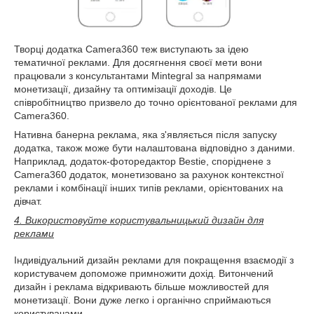
Творці додатка Camera360 теж виступають за ідею
тематичної реклами. Для досягнення своєї мети вони
працювали з консультантами Mintegral за напрямами
монетизації, дизайну та оптимізації доходів. Це
співробітництво призвело до точно орієнтованої реклами для
Camera360.
Нативна банерна реклама, яка з'являється після запуску
додатка, також може бути налаштована відповідно з даними.
Наприклад, додаток-фоторедактор Bestie, споріднене з
Camera360 додаток, монетизовано за рахунок контекстної
реклами і комбінації інших типів реклами, орієнтованих на
дівчат.
4. Використовуйте користувальницький дизайн для
реклами
Індивідуальний дизайн реклами для покращення взаємодії з
користувачем допоможе примножити дохід. Витончений
дизайн і реклама відкривають більше можливостей для
монетизації. Вони дуже легко і органічно сприймаються
користувачами.