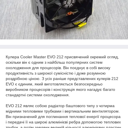
Кулера Cooler Master EVO 212 присвячений окремий огляд,
оскільки він є одним з найбільш популярних систем
охолодження для процесорів. Він поєднує в собі високу
продуктивність з широкої сумісністю і дуже розумною
роздрібною ціною. З усіх раніше представлених кулерів 212
EVO є єдиним, який виготовляється безпосередньо
виробником процесорів і конструкція якого нагадує багато
стандартні системи охолодження.
EVO 212 являє собою радіатор баштового типу з чотирма
мідними тепловими трубками і вертикальним вентилятором.
Він призначений для поглинання теплової енергії процесора
і передачі її на широкі алюмінієві ребра допомогою теплових
трубок, а потім завдяки великій кількості алюмінієвих пластин