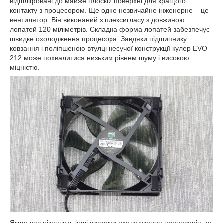
відшліфовані до майже плоскій поверхні для кращого
контакту з процесором. Ще одне незвичайне інженерне – це
вентилятор. Він виконаний з плексигласу з довжиною
лопатей 120 міліметрів. Складна форма лопатей забезпечує
швидке охолодження процесора. Завдяки підшипнику
ковзання і поліпшеною втулці несучої конструкції кулер EVO
212 може похвалитися низьким рівнем шуму і високою
міцністю.
Якщо вас цікавлять інші системи охолодження процесорів, то