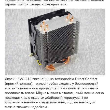
гаряче повітря швидко охолоджується.
Дизайн EVO 212 виконаний за технологією Direct Contact
(прямий контакт): теплові трубки входять у безпосередній
контакт з поверхнею процесора і тим самим ефективніше
поглинають тепло. Мідь є м'яким металом, який можна легко
пошкодити, але якщо ви дбайливий користувач і не
збираєтеся навмисно гнути пластини, тоді це навряд чи
можна вважати недоліком.