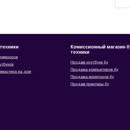
техники
Комиссионный магазин б
техники
левизоров
Продам ноутбуки бу
утбуков
Продажа компьютеров бу
емастера на дом
Продажа мониторов бу
Продам принтеры бу