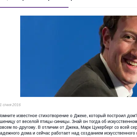
1 січня 2016
омните известное стихотворение о Джеке, который построил дом? 
шеницу от веселой птицы-синицы. Знай он тогда об искусственном
овсем по-другому. В отличии от Джека, Марк Цукерберг со всей с
адежного дома и сейчас работает над созданием искусственного 