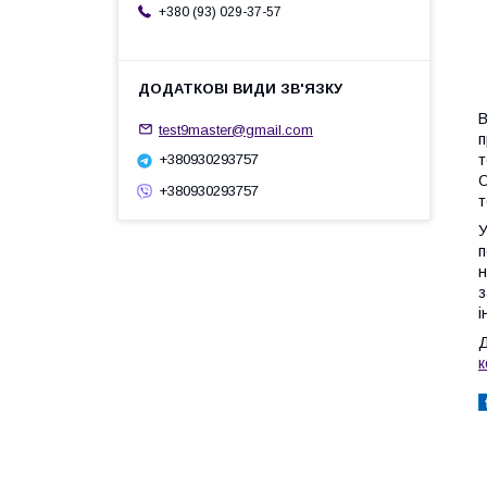
+380 (93) 029-37-57
В
test9master@gmail.com
п
т
+380930293757
О
+380930293757
т
У
п
н
з
і
Д
к