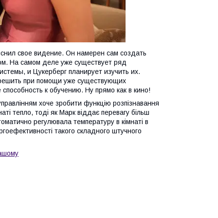
яснил свое видение. Он намерен сам создать
ом. На самом деле уже существует ряд
стемы, и Цукерберг планирует изучить их.
о решить при помощи уже существующих
 способность к обучению. Ну прямо как в кино!
управлінням хоче
зробити
функцію розпізнавання
аті тепло, тоді як Марк віддає перевагу більш
томатично регулювала температуру в кімнаті в
ргоефективності
такого складного штучного
ашому