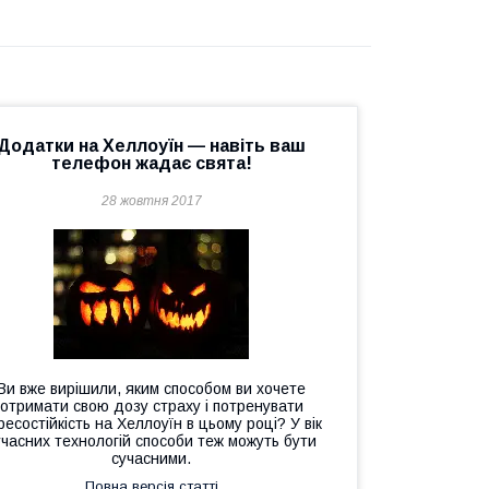
Додатки на Хеллоуїн — навіть ваш
телефон жадає свята!
28 жовтня 2017
Ви вже вирішили, яким способом ви хочете
отримати свою дозу страху і потренувати
ресостійкість на Хеллоуїн в цьому році? У вік
учасних технологій способи теж можуть бути
сучасними.
Повна версія статті