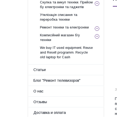
Скупка та викуп техніки. Прийом
бу електроніки та гаджетів
Утилізація списання та
переробка техніки
Ремонт техніки та електроніки
Комписійний магазин б/у
техніки
We buy IT used equipment. Reuse
and Resell programm. Recycle
old laptop for Cash
Статьи
Блог "Ремонт телевизоров"
3
О нас
П
Отзывы
п
с
Доставка и оплата
н