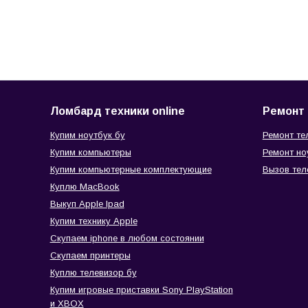
Ломбард техники online
Ремонт 
Купим ноутбук бу
Ремонт те
Купим компьютеры
Ремонт но
Купим компьютерные комплектующие
Вызов тел
Куплю MacBook
Выкуп Apple Ipad
Купим технику Apple
Скупаем iphone в любом состоянии
Скупаем принтеры
Куплю телевизор бу
Купим игровые приставки Sony PlayStation
и XBOX