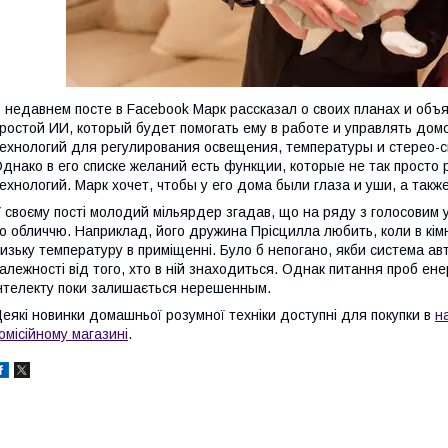
 недавнем посте в Facebook Марк рассказал о своих планах и объ
ростой ИИ, который будет помогать ему в работе и управлять дом
ехнологий для регулирования освещения, температуры и стерео-си
днако в его списке желаний есть функции, которые не так прост
ехнологий. Марк хочет, чтобы у его дома были глаза и уши, а также
 своєму пості молодий мільярдер згадав, що на ряду з голосовим 
о обличчю. Наприклад, його дружина Прісцилла любить, коли в кімн
изьку температуру в приміщенні. Було б непогано, якби система ав
алежності від того, хто в ній знаходиться. Однак питання про
б
ене
нтелекту
поки залишається нерешенны
м
.
еякі новинки домашньої розумної техніки доступні для покупки в
н
омісійному магазині
.