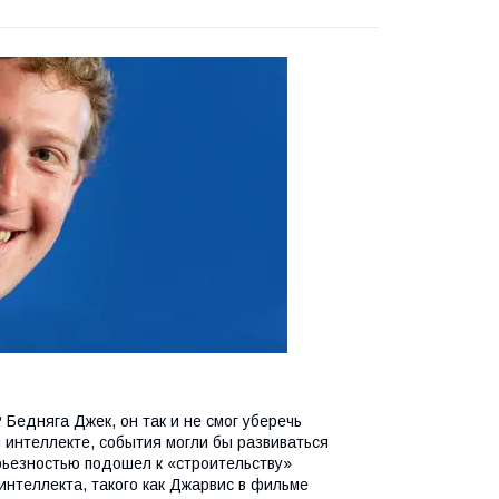
Бедняга Джек, он так и не смог уберечь
 интеллекте, события могли бы развиваться
ерьезностью подошел к «строительству»
интеллекта, такого как Джарвис в фильме