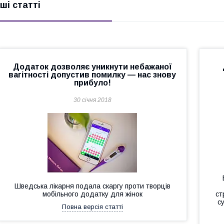
нші статті
Додаток дозволяє уникнути небажаної
вагітності допустив помилку — нас знову
прибуло!
30 січня 2018
Шведська лікарня подала скаргу проти творців
мобільного додатку для жінок
ст
с
Повна версія статті