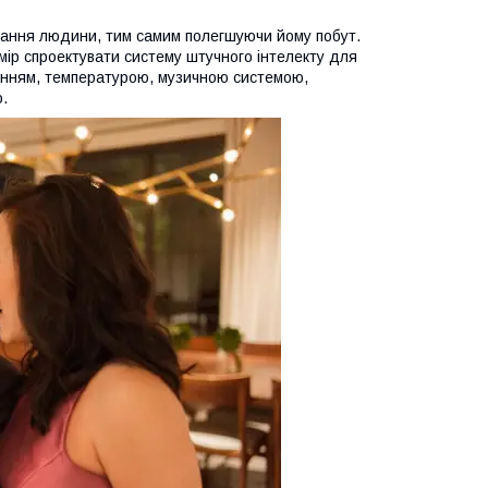
учання людини, тим самим полегшуючи йому побут.
мір спроектувати систему штучного інтелекту для
ленням, температурою, музичною системою,
о.