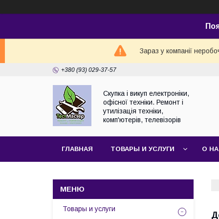
По
Зараз у компанії неробо
+380 (93) 029-37-57
Скупка і викуп електроніки,
офісної техніки. Ремонт і
утилізація техніки,
комп'ютерів, телевізорів
ГЛАВНАЯ
ТОВАРЫ И УСЛУГИ
О Н
Товары и услуги
Д